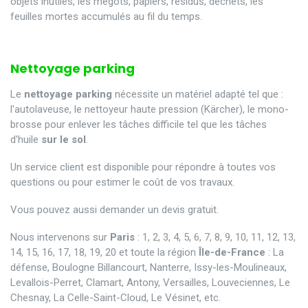
objets inutiles, les mégots, papiers, résidus, déchets, les
feuilles mortes accumulés au fil du temps.
Nettoyage parking
Le
nettoyage parking
nécessite un matériel adapté tel que :
l'autolaveuse, le nettoyeur haute pression (Kärcher), le mono-
brosse pour enlever les tâches difficile tel que les tâches
d'huile
sur le sol
.
Un service client est disponible pour répondre à toutes vos
questions ou pour estimer le coût de vos travaux.
Vous pouvez aussi demander un devis gratuit.
Nous intervenons sur
Paris
: 1, 2, 3, 4, 5, 6, 7, 8, 9, 10, 11, 12, 13,
14, 15, 16, 17, 18, 19, 20 et toute la région
Île-de-France
: La
défense, Boulogne Billancourt, Nanterre, Issy-les-Moulineaux,
Levallois-Perret, Clamart, Antony, Versailles, Louveciennes, Le
Chesnay, La Celle-Saint-Cloud, Le Vésinet, etc.