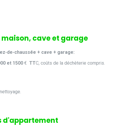
as maison, cave et garage
ez-de-chaussée + cave + garage:
00 et 1500
€
TT
C, coûts de la déchèterie compris.
 nettoyage.
as d'appartement