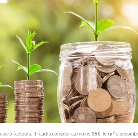
3
sieurs facteurs. Il faudra compter au moins
35€ le m
d'encombr