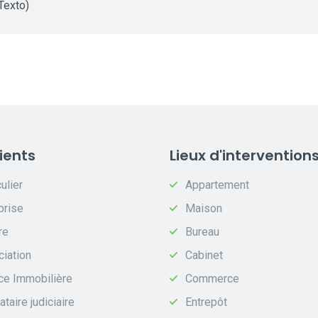
 Texto)
ients
Lieux d'intervention
ulier
Appartement
prise
Maison
re
Bureau
iation
Cabinet
ce Immobilière
Commerce
taire judiciaire
Entrepôt